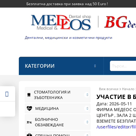
Безплатна доставка при заявка над 50 Euro !
Дентални, медицински и козметични продукти
КАТЕГОРИИ
Виж всички
Начало
СТОМАТОЛОГИЯ И
УЧАСТИЕ В 
ЗЪБОТЕХНИКА
Дата: 2026-05-11
МЕДИЦИНА
ФИРМА МЕДЕОС ОО
ЦЕНТЪР , ЗАЛА 2 
БОЛНИЧНО
ВЗЕМЕТЕ БЕЗПЛА
ОБЗАВЕЖДАНЕ
/userfiles/editor/f
СПЕШНА ПОМОЩ