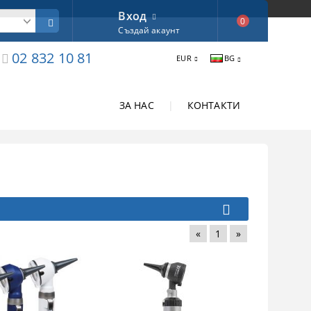
Вход
0
Създай акаунт
02 832 10 81
EUR
BG
ЗА НАС
|
КОНТАКТИ
«
1
»