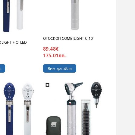
ОТОСКОП COMBILIGHT C 10
LIGHT F.O. LED
89.48€
175.01лв.
Виж детайли
и