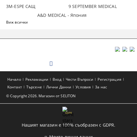
3М-ESPE САЩ
9 SEPTEMBER MEDICAL
A&D MEDICAL - Япония
Виж всички
Начало
Рекламации
Вход
Чести Въпроси
Регистрация
Контакт
Търсене
Лични Данни
Условия
За нас
© Copyright 2026. Магазин от SELITON
GDPR
Нашият магазин е 100% съобразен с GDPR.
Моите лични данни