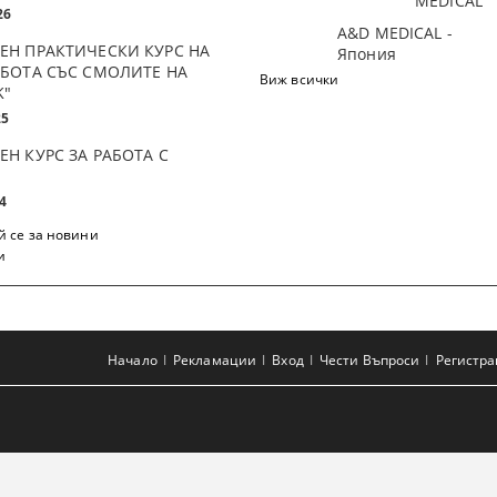
MEDICAL
26
A&D MEDICAL -
ЕН ПРАКТИЧЕСКИ КУРС НА
Япония
АБОТА СЪС СМОЛИТЕ НА
Виж всички
K"
25
ЕН КУРС ЗА РАБОТА С
4
 се за новини
и
Начало
Рекламации
Вход
Чести Въпроси
Регистр