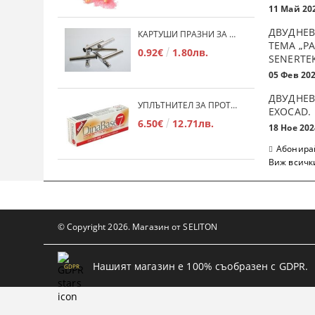
11 Май 20
ДВУДНЕВ
КАРТУШИ ПРАЗНИ ЗА МЕКА ПЛАСТМАСА
ТЕМА „Р
0.92€
1.80лв.
SENERTE
05 Фев 20
ДВУДНЕВ
УПЛЪТНИТЕЛ ЗА ПРОТЕЗИ DINABASE 7
ЕXOCAD.
6.50€
12.71лв.
18 Ное 202
Абонирай
Виж всичк
© Copyright 2026. Магазин от SELITON
Нашият магазин е 100% съобразен с GDPR.
GDPR