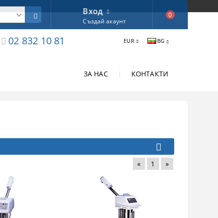
Вход
0
Създай акаунт
02 832 10 81
EUR
BG
ЗА НАС
|
КОНТАКТИ
«
1
»