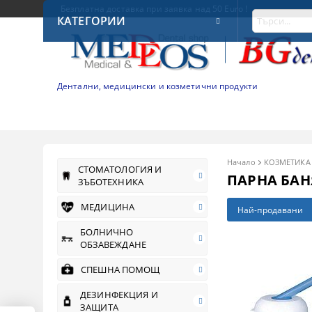
Безплатна доставка при заявка над 50 Euro !
КАТЕГОРИИ
Дентални, медицински и козметични продукти
Начало
КОЗМЕТИКА
СТОМАТОЛОГИЯ И
ПАРНА БАН
ЗЪБОТЕХНИКА
МЕДИЦИНА
Най-продавани
БОЛНИЧНО
ОБЗАВЕЖДАНЕ
СПЕШНА ПОМОЩ
ДЕЗИНФЕКЦИЯ И
ЗАЩИТА