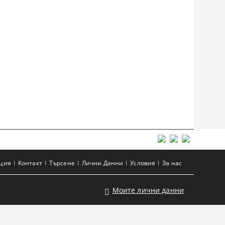
ация
Контакт
Търсене
Лични Данни
Условия
За нас
Моите лични данни