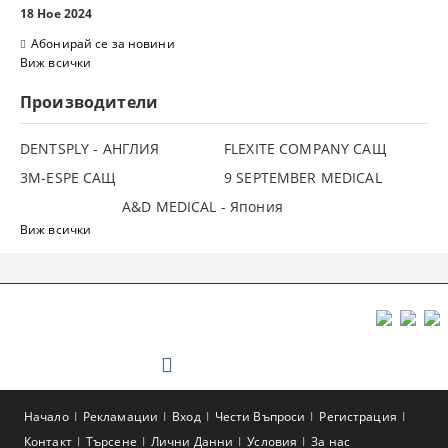
18 Ное 2024
Абонирай се за новини
Виж всички
Производители
DENTSPLY - АНГЛИЯ
FLEXITE COMPANY САЩ
3М-ESPE САЩ
9 SEPTEMBER MEDICAL
A&D MEDICAL - Япония
Виж всички
Начало
Рекламации
Вход
Чести Въпроси
Регистрация
Контакт
Търсене
Лични Данни
Условия
За нас