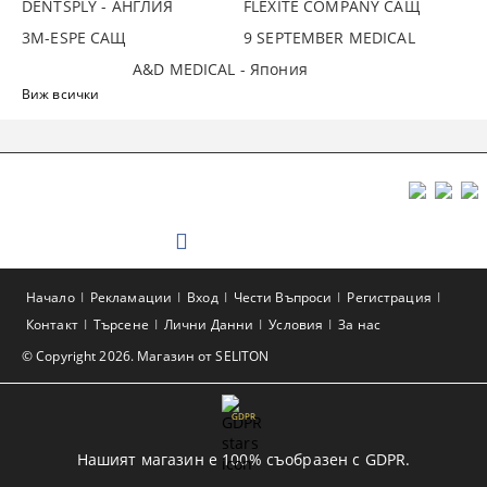
DENTSPLY - АНГЛИЯ
FLEXITE COMPANY САЩ
3М-ESPE САЩ
9 SEPTEMBER MEDICAL
A&D MEDICAL - Япония
Виж всички
Начало
Рекламации
Вход
Чести Въпроси
Регистрация
Контакт
Търсене
Лични Данни
Условия
За нас
© Copyright 2026. Магазин от SELITON
GDPR
Нашият магазин е 100% съобразен с GDPR.