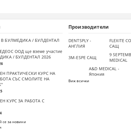
и
Производители
 В БУЛМЕДИКА / БУЛДЕНТАЛ
DENTSPLY -
FLEXITE 
АНГЛИЯ
САЩ
ЕДЕОС ООД ще вземе участие
9 SEPTEM
ДИКА / БУЛДЕНТАЛ 2026
3М-ESPE САЩ
MEDICAL
26
A&D MEDICAL -
ЕН ПРАКТИЧЕСКИ КУРС НА
Япония
АБОТА СЪС СМОЛИТЕ НА
Виж всички
K"
25
ЕН КУРС ЗА РАБОТА С
4
 се за новини
и