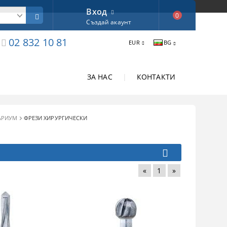
Вход
0
Създай акаунт
02 832 10 81
EUR
BG
ЗА НАС
|
КОНТАКТИ
АРИУМ
ФРЕЗИ ХИРУРГИЧЕСКИ
«
1
»