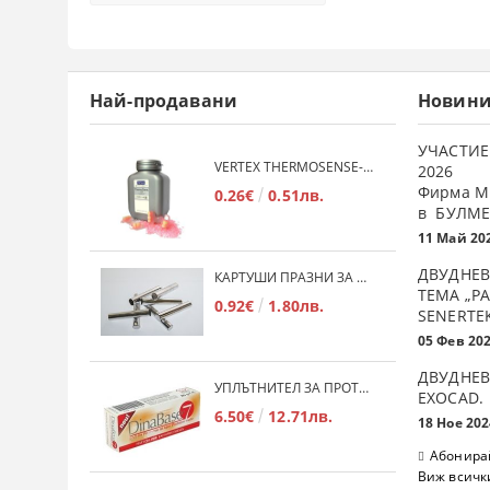
Най-продавани
Новин
УЧАСТИЕ
VERTEX THERMOSENSE- ГРАНУЛАТ ЗА МЕКИ ПРОТЕЗИ
2026
Фирма М
0.26€
0.51лв.
в БУЛМЕ
11 Май 20
ДВУДНЕВ
КАРТУШИ ПРАЗНИ ЗА МЕКА ПЛАСТМАСА
ТЕМА „Р
0.92€
1.80лв.
SENERTE
05 Фев 20
ДВУДНЕВ
УПЛЪТНИТЕЛ ЗА ПРОТЕЗИ DINABASE 7
ЕXOCAD.
6.50€
12.71лв.
18 Ное 202
Абонирай
Виж всичк