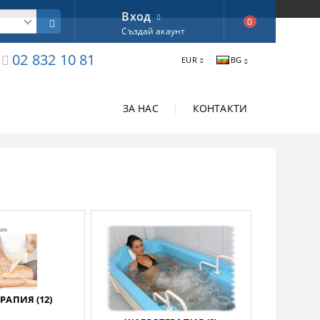
Вход
0
Създай акаунт
02 832 10 81
EUR
BG
ЗА НАС
|
КОНТАКТИ
РАПИЯ (12)