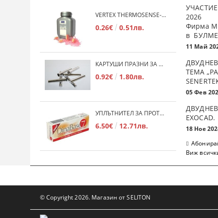
УЧАСТИЕ
VERTEX THERMOSENSE- ГРАНУЛАТ ЗА МЕКИ ПРОТЕЗИ
2026
Фирма М
0.26€
0.51лв.
в БУЛМЕ
11 Май 20
ДВУДНЕВ
КАРТУШИ ПРАЗНИ ЗА МЕКА ПЛАСТМАСА
ТЕМА „Р
0.92€
1.80лв.
SENERTE
05 Фев 20
ДВУДНЕВ
УПЛЪТНИТЕЛ ЗА ПРОТЕЗИ DINABASE 7
ЕXOCAD.
6.50€
12.71лв.
18 Ное 202
Абонирай
Виж всичк
© Copyright 2026. Магазин от SELITON