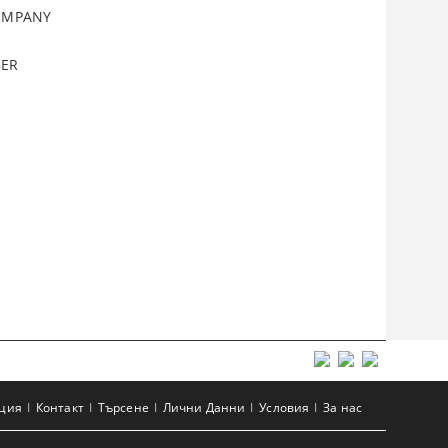
COMPANY
BER
ация
Контакт
Търсене
Лични Данни
Условия
За нас