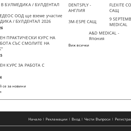
 В БУЛМЕДИКА / БУЛДЕНТАЛ
DENTSPLY -
FLEXITE 
АНГЛИЯ
САЩ
ЕДЕОС ООД ще вземе участие
9 SEPTEM
ДИКА / БУЛДЕНТАЛ 2026
3М-ESPE САЩ
MEDICAL
26
A&D MEDICAL -
ЕН ПРАКТИЧЕСКИ КУРС НА
Япония
АБОТА СЪС СМОЛИТЕ НА
Виж всички
K"
25
ЕН КУРС ЗА РАБОТА С
4
 се за новини
и
Начало
Рекламации
Вход
Чести Въпроси
Регистр