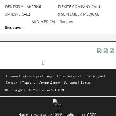
DENTSPLY - АНГЛИЯ
FLEXITE COMPANY САЩ
3М-ESPE САЩ
9 SEPTEMBER MEDICAL
A&D MEDICAL - Япония
Виж всички
Начало
Рекламации
Вход
Чести Въпроси
Регистрация
Контакт
Търсене
Лични Данни
Условия
За нас
© Copyright 2026. Магазин от SELITON
GDPR
Нашият магазин е 100% съобразен с GDPR.