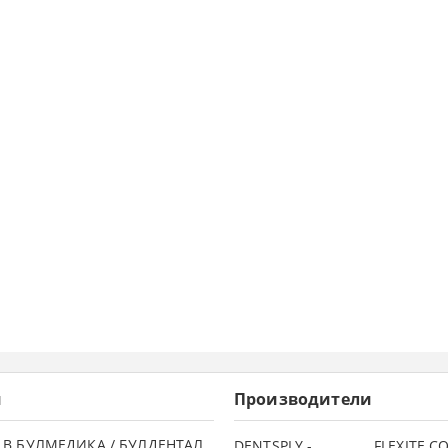
и
Производители
 В БУЛМЕДИКА / БУЛДЕНТАЛ
DENTSPLY -
FLEXITE 