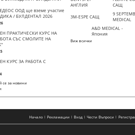
АНГЛИЯ
САЩ
ЕДЕОС ООД ще вземе участие
9 SEPTEM
ДИКА / БУЛДЕНТАЛ 2026
3М-ESPE САЩ
MEDICAL
26
A&D MEDICAL -
ЕН ПРАКТИЧЕСКИ КУРС НА
Япония
АБОТА СЪС СМОЛИТЕ НА
Виж всички
K"
25
ЕН КУРС ЗА РАБОТА С
4
 се за новини
и
Начало
Рекламации
Вход
Чести Въпроси
Регистр