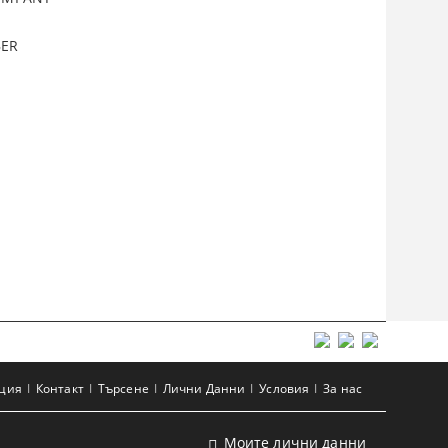
BER
ация
Контакт
Търсене
Лични Данни
Условия
За нас
Моите лични данни