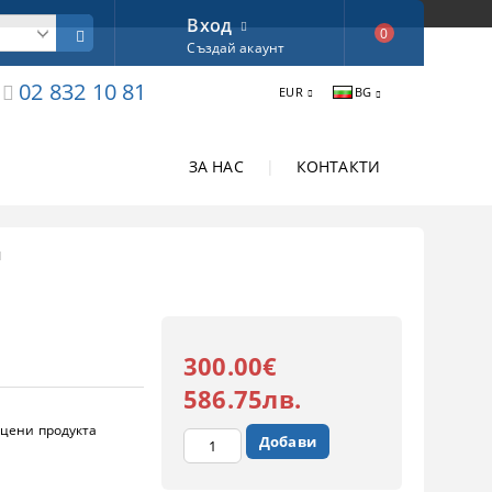
Вход
0
Създай акаунт
02 832 10 81
EUR
BG
ЗА НАС
|
КОНТАКТИ
И
300.00€
586.75лв.
цени продукта