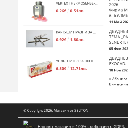
VERTEX THERMOSENSE- ГРАНУЛАТ ЗА МЕКИ ПРОТЕЗИ
2026
Фирма М
0.26€
0.51лв.
в БУЛМЕ
11 Май 20
ДВУДНЕВ
КАРТУШИ ПРАЗНИ ЗА МЕКА ПЛАСТМАСА
ТЕМА „Р
0.92€
1.80лв.
SENERTE
05 Фев 20
ДВУДНЕВ
УПЛЪТНИТЕЛ ЗА ПРОТЕЗИ DINABASE 7
ЕXOCAD.
6.50€
12.71лв.
18 Ное 202
Абонирай
Виж всичк
© Copyright 2026. Магазин от SELITON
Нашият магазин е 100% съобразен с GDPR.
GDPR