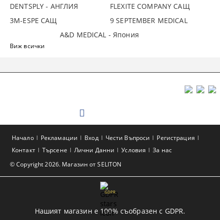
DENTSPLY - АНГЛИЯ
FLEXITE COMPANY САЩ
3М-ESPE САЩ
9 SEPTEMBER MEDICAL
A&D MEDICAL - Япония
Виж всички
Начало
Рекламации
Вход
Чести Въпроси
Регистрация
Контакт
Търсене
Лични Данни
Условия
За нас
© Copyright 2026. Магазин от SELITON
GDPR
Нашият магазин е 100% съобразен с GDPR.