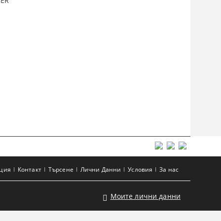
BER
ация
Контакт
Търсене
Лични Данни
Условия
За нас
Моите лични данни