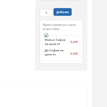
Ориентировъчни цени
за доставка
Извън София
2.41€
на цена от
До София на
2.41€
цена от