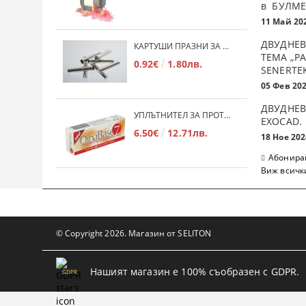
в БУЛМЕ
11 Май 20
ДВУДНЕВ
КАРТУШИ ПРАЗНИ ЗА МЕКА ПЛАСТМАСА
ТЕМА „Р
0.92€
1.80лв.
SENERTE
05 Фев 20
ДВУДНЕВ
УПЛЪТНИТЕЛ ЗА ПРОТЕЗИ DINABASE 7
ЕXOCAD.
6.50€
12.71лв.
18 Ное 202
Абонирай
Виж всичк
© Copyright 2026. Магазин от SELITON
Нашият магазин е 100% съобразен с GDPR.
GDPR