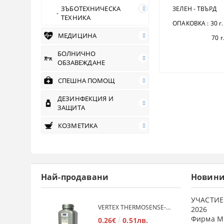
ЗЪБОТЕХНИЧЕСКА
ЗЕЛЕН - ТВЪРД
ТЕХНИКА
ОПАКОВКА : 30 г.
МЕДИЦИНА
70 г
БОЛНИЧНО
ОБЗАВЕЖДАНЕ
СПЕШНА ПОМОЩ
ДЕЗИНФЕКЦИЯ И
ЗАЩИТА
КОЗМЕТИКА
Най-продавани
Новин
УЧАСТИЕ
VERTEX THERMOSENSE- ГРАНУЛАТ ЗА МЕКИ ПРОТЕЗИ
2026
Фирма М
0.26€
0.51лв.