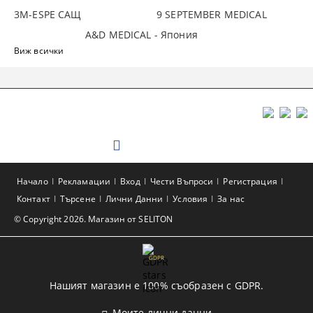
3М-ESPE САЩ
9 SEPTEMBER MEDICAL
A&D MEDICAL - Япония
Виж всички
Начало
Рекламации
Вход
Чести Въпроси
Регистрация
Контакт
Търсене
Лични Данни
Условия
За нас
© Copyright 2026. Магазин от SELITON
GDPR
Нашият магазин е 100% съобразен с GDPR.
Моите лични данни