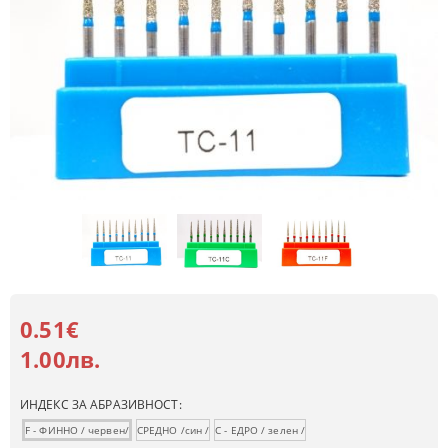
0.51€
1.00лв.
ИНДЕКС ЗА АБРАЗИВНОСТ:
F - ФИННО / червен/
СРЕДНО /син /
C - ЕДРО / зелен /