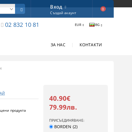
Вход
0
Създай акаунт
02 832 10 81
EUR
BG
ЗА НАС
|
КОНТАКТИ
И
ТАЙ
40.90€
79.99лв.
цени продукта
ПРИСЪЕДИНЯВАНЕ:
BORDEN (2)