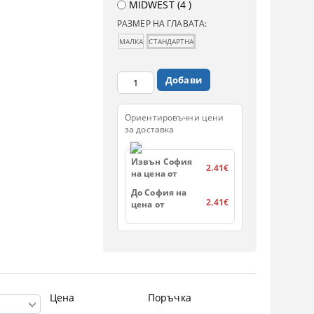
МIDWEST (4 )
РАЗМЕР НА ГЛАВАТА:
МАЛКА
СТАНДАРТНА
Ориентировъчни цени
за доставка
Извън София
2.41€
на цена от
До София на
2.41€
цена от
Цена
Поръчка