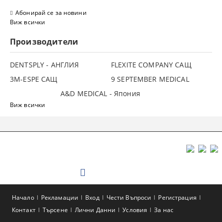
Абонирай се за новини
Виж всички
Производители
DENTSPLY - АНГЛИЯ
FLEXITE COMPANY САЩ
3М-ESPE САЩ
9 SEPTEMBER MEDICAL
A&D MEDICAL - Япония
Виж всички
Начало
Рекламации
Вход
Чести Въпроси
Регистрация
Контакт
Търсене
Лични Данни
Условия
За нас