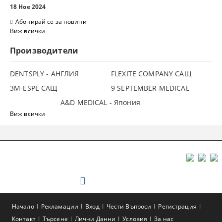
18 Ное 2024
Абонирай се за новини
Виж всички
Производители
DENTSPLY - АНГЛИЯ
FLEXITE COMPANY САЩ
3М-ESPE САЩ
9 SEPTEMBER MEDICAL
A&D MEDICAL - Япония
Виж всички
Начало
Рекламации
Вход
Чести Въпроси
Регистрация
Контакт
Търсене
Лични Данни
Условия
За нас