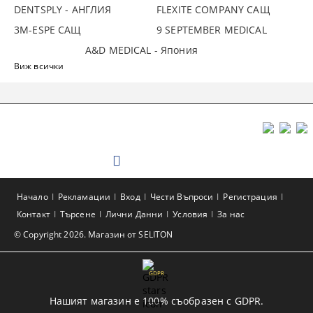
DENTSPLY - АНГЛИЯ
FLEXITE COMPANY САЩ
3М-ESPE САЩ
9 SEPTEMBER MEDICAL
A&D MEDICAL - Япония
Виж всички
Начало
Рекламации
Вход
Чести Въпроси
Регистрация
Контакт
Търсене
Лични Данни
Условия
За нас
© Copyright 2026. Магазин от SELITON
GDPR
Нашият магазин е 100% съобразен с GDPR.