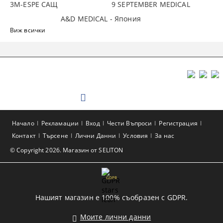
3М-ESPE САЩ
9 SEPTEMBER MEDICAL
A&D MEDICAL - Япония
Виж всички
Начало
Рекламации
Вход
Чести Въпроси
Регистрация
Контакт
Търсене
Лични Данни
Условия
За нас
© Copyright 2026. Магазин от SELITON
GDPR
Нашият магазин е 100% съобразен с GDPR.
Моите лични данни