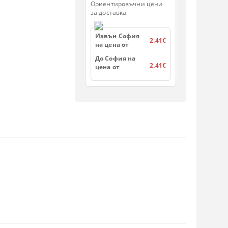
Ориентировъчни цени
за доставка
Извън София
2.41€
на цена от
До София на
2.41€
цена от