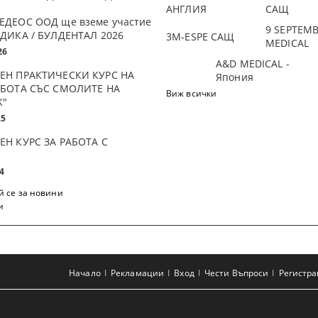
АНГЛИЯ
САЩ
ЕДЕОС ООД ще вземе участие
9 SEPTEM
ДИКА / БУЛДЕНТАЛ 2026
3М-ESPE САЩ
MEDICAL
26
A&D MEDICAL -
ЕН ПРАКТИЧЕСКИ КУРС НА
Япония
АБОТА СЪС СМОЛИТЕ НА
Виж всички
K"
25
ЕН КУРС ЗА РАБОТА С
4
 се за новини
и
Начало
Рекламации
Вход
Чести Въпроси
Регистр