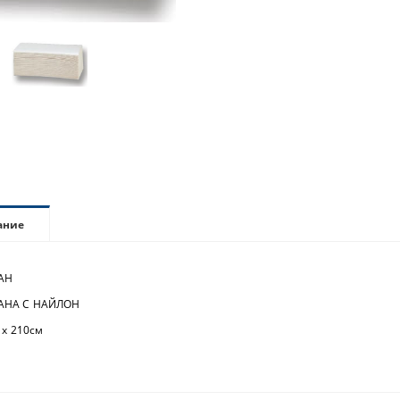
ание
АН
АНА С НАЙЛОН
х 210см