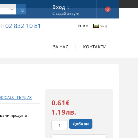
Вход
0
Създай акаунт
02 832 10 81
EUR
BG
ЗА НАС
|
КОНТАКТИ
DICALS - ГЪРЦИЯ
0.61€
1.19лв.
цени продукта