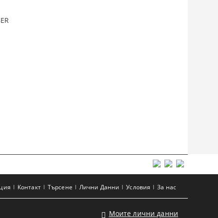
BER
ация
Контакт
Търсене
Лични Данни
Условия
За нас
Моите лични данни