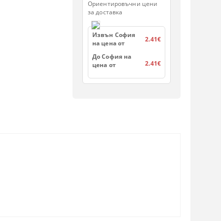
Ориентировъчни цени
за доставка
Извън София
2.41€
на цена от
До София на
2.41€
цена от