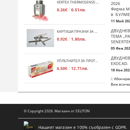
VERTEX THERMOSENSE- ГРАНУЛАТ ЗА МЕКИ ПРОТЕЗИ
2026
Фирма М
0.26€
0.51лв.
в БУЛМЕ
11 Май 20
ДВУДНЕВ
КАРТУШИ ПРАЗНИ ЗА МЕКА ПЛАСТМАСА
ТЕМА „Р
0.92€
1.80лв.
SENERTE
05 Фев 20
ДВУДНЕВ
УПЛЪТНИТЕЛ ЗА ПРОТЕЗИ DINABASE 7
ЕXOCAD.
6.50€
12.71лв.
18 Ное 202
Абонирай
Виж всичк
© Copyright 2026. Магазин от SELITON
Нашият магазин е 100% съобразен с GDPR.
GDPR