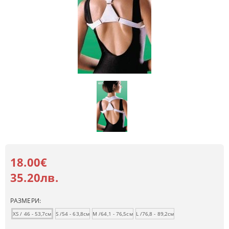
18.00€
35.20лв.
РАЗМЕРИ:
XS / 46 - 53,7см
S /54 - 63,8см
M /64,1 - 76,5см
L /76,8 - 89,2см