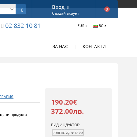
Вход
0
Създай акаунт
02 832 10 81
EUR
BG
ЗА НАС
|
КОНТАКТИ
ЪЛГАРИЯ
190.20€
372.00лв.
цени продукта
ВИД ИНДУКТОР:
СОЛЕНОИД Ф 18 см