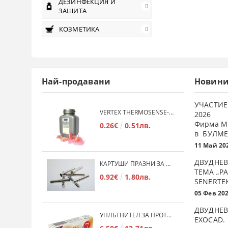
ДЕЗИНФЕКЦИЯ И
ЗАЩИТА
КОЗМЕТИКА
Най-продавани
Новин
УЧАСТИЕ
VERTEX THERMOSENSE- ГРАНУЛАТ ЗА МЕКИ ПРОТЕЗИ
2026
Фирма М
0.26€
0.51лв.
в БУЛМЕ
11 Май 20
ДВУДНЕВ
КАРТУШИ ПРАЗНИ ЗА МЕКА ПЛАСТМАСА
ТЕМА „Р
0.92€
1.80лв.
SENERTE
05 Фев 20
ДВУДНЕВ
УПЛЪТНИТЕЛ ЗА ПРОТЕЗИ DINABASE 7
ЕXOCAD.