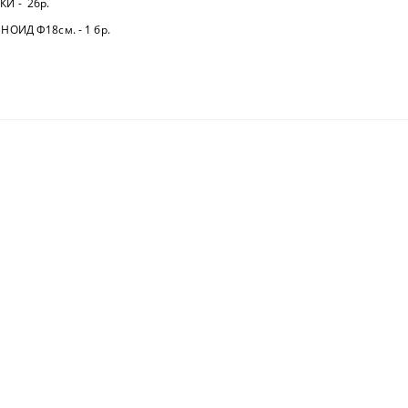
И - 2бр.
18см. - 1 бр.