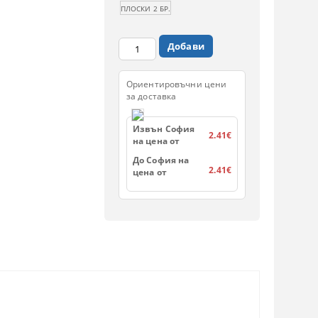
ПЛОСКИ 2 БР.
Ориентировъчни цени
за доставка
Извън София
2.41€
на цена от
До София на
2.41€
цена от