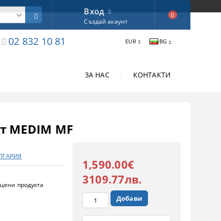
Вход
0
Създай акаунт
02 832 10 81
EUR
BG
ЗА НАС
|
КОНТАКТИ
ат MEDIM MF
ЪЛГАРИЯ
1,590.00€
3109.77лв.
цени продукта