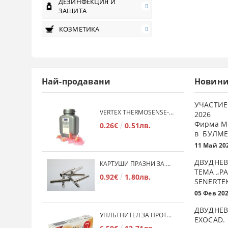
ДЕЗИНФЕКЦИЯ И
ЗАЩИТА
КОЗМЕТИКА
Най-продавани
Новин
УЧАСТИЕ
VERTEX THERMOSENSE- ГРАНУЛАТ ЗА МЕКИ ПРОТЕЗИ
2026
Фирма М
0.26€
0.51лв.
в БУЛМЕ
11 Май 20
ДВУДНЕВ
КАРТУШИ ПРАЗНИ ЗА МЕКА ПЛАСТМАСА
ТЕМА „Р
0.92€
1.80лв.
SENERTE
05 Фев 20
ДВУДНЕВ
УПЛЪТНИТЕЛ ЗА ПРОТЕЗИ DINABASE 7
ЕXOCAD.