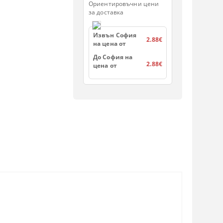
Ориентировъчни цени
за доставка
Извън София
2.88€
на цена от
До София на
2.88€
цена от