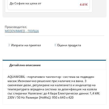
До София на цена от
4.61€
Производител:
MEDENINMED - ПОЛША
Изпрати на приятел
Оцени продукта
Детайлно описание
AQUAMOBIL - портативен тангентор - система за подводен
масаж Икономично решение при наличие на вана. 3
сменяеми дюзи, регулиране на налягането и индикатор на
температурата вградена система за дезинфекция на колела
със спирачки Налягане: до 4 бара Електрически данни: 1,4 kW;
230V / 50 Hz Размери [HxWxL]: 950 x 640 x 420