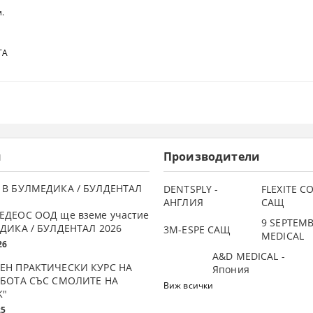
.
А
и
Производители
 В БУЛМЕДИКА / БУЛДЕНТАЛ
DENTSPLY -
FLEXITE 
АНГЛИЯ
САЩ
ЕДЕОС ООД ще вземе участие
9 SEPTEM
ДИКА / БУЛДЕНТАЛ 2026
3М-ESPE САЩ
MEDICAL
26
A&D MEDICAL -
ЕН ПРАКТИЧЕСКИ КУРС НА
Япония
АБОТА СЪС СМОЛИТЕ НА
Виж всички
K"
25