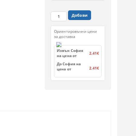
Ориентировъчни цени
за доставка
Извън София
2.41€
на цена от
До София на
2.41€
цена от