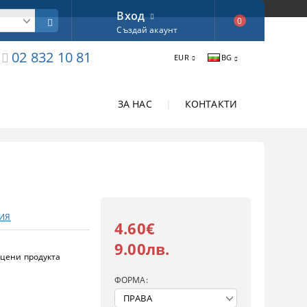
Вход
0
Създай акаунт
02 832 10 81
EUR
BG
ЗА НАС
|
КОНТАКТИ
ЛИЯ
4.60€
9.00лв.
цени продукта
ФОРМА: