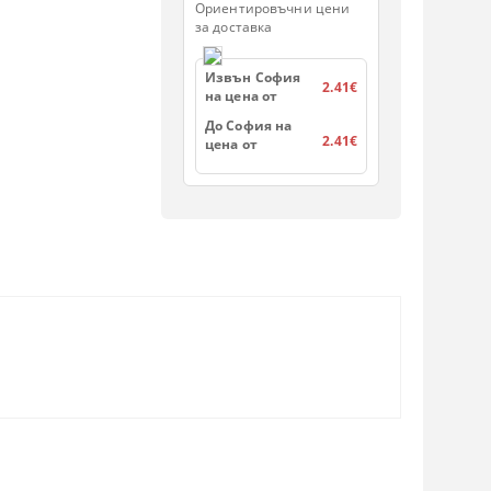
Ориентировъчни цени
за доставка
Извън София
2.41€
на цена от
До София на
2.41€
цена от