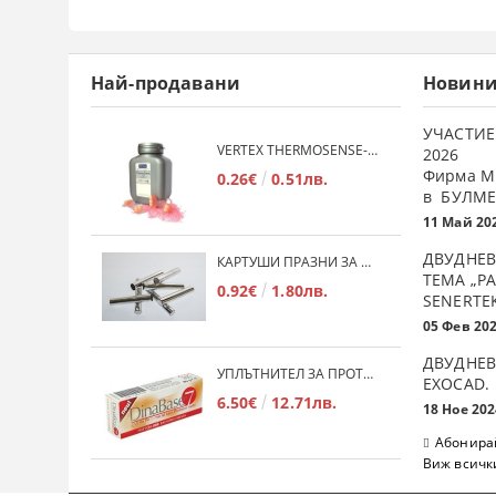
Най-продавани
Новин
УЧАСТИЕ
VERTEX THERMOSENSE- ГРАНУЛАТ ЗА МЕКИ ПРОТЕЗИ
2026
Фирма М
0.26€
0.51лв.
в БУЛМЕ
11 Май 20
ДВУДНЕВ
КАРТУШИ ПРАЗНИ ЗА МЕКА ПЛАСТМАСА
ТЕМА „Р
0.92€
1.80лв.
SENERTE
05 Фев 20
ДВУДНЕВ
УПЛЪТНИТЕЛ ЗА ПРОТЕЗИ DINABASE 7
ЕXOCAD.
6.50€
12.71лв.
18 Ное 202
Абонирай
Виж всичк