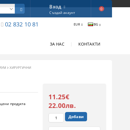
Вход
0
Създай акаунт
02 832 10 81
EUR
BG
ЗА НАС
|
КОНТАКТИ
ИУМ
ХИРУРГИЧНИ
11.25€
22.00лв.
цени продукта