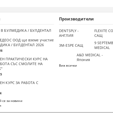
и
Производители
 В БУЛМЕДИКА / БУЛДЕНТАЛ
DENTSPLY -
FLEXITE 
АНГЛИЯ
САЩ
ЕДЕОС ООД ще вземе участие
9 SEPTEM
ДИКА / БУЛДЕНТАЛ 2026
3М-ESPE САЩ
MEDICAL
26
A&D MEDICAL -
ЕН ПРАКТИЧЕСКИ КУРС НА
Япония
АБОТА СЪС СМОЛИТЕ НА
Виж всички
K"
25
ЕН КУРС ЗА РАБОТА С
4
 се за новини
и